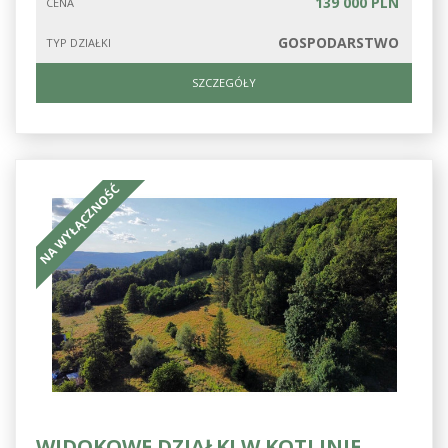
139 000 PLN
CENA
GOSPODARSTWO
TYP DZIAŁKI
SZCZEGÓŁY
NA WYŁĄCZNOŚĆ
WIDOKOWE DZIAŁKI W KOTLINIE