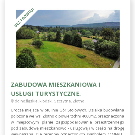
BEZ PROWIZJI
ZABUDOWA MIESZKANIOWA I
USŁUGI TURYSTYCZNE.
dolnośląskie, kłodzki, Szczytna, Złotno
Urocze miejsce w otulinie Gór Stołowych. Działka budowlana
położona we wsi Złotno o powierzchni 4000m2, przeznaczona
w miejscowym planie zagospodarowania przestrzennego
pod zabudowę mieszkaniowo - usługową i w części na drogę
wewnętrzną. Dla terenów oznaczonych symbolem 11MN/UT