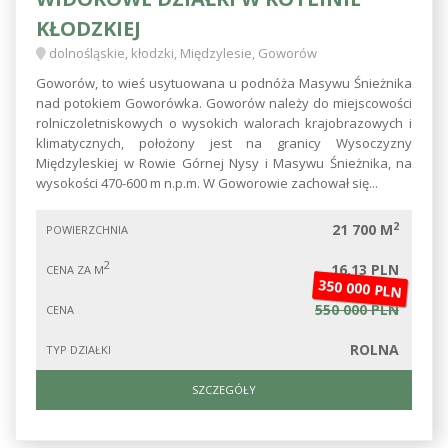
KŁODZKIEJ
dolnośląskie, kłodzki, Międzylesie, Goworów
Goworów, to wieś usytuowana u podnóża Masywu Śnieżnika
nad potokiem Goworówka. Goworów należy do miejscowości
rolniczoletniskowych o wysokich walorach krajobrazowych i
klimatycznych, położony jest na granicy Wysoczyzny
Międzyleskiej w Rowie Górnej Nysy i Masywu Śnieżnika, na
wysokości 470-600 m n.p.m. W Goworowie zachował się...
2
21 700 M
POWIERZCHNIA
2
16,13 PLN
CENA ZA M
350 000 PLN
550 000 PLN
CENA
ROLNA
TYP DZIAŁKI
SZCZEGÓŁY