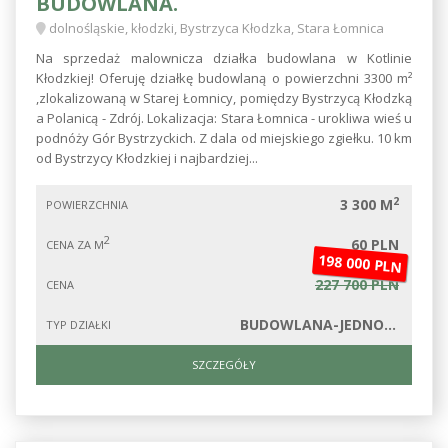
BUDOWLANA.
dolnośląskie, kłodzki, Bystrzyca Kłodzka, Stara Łomnica
Na sprzedaż malownicza działka budowlana w Kotlinie
Kłodzkiej! Oferuję działkę budowlaną o powierzchni 3300 m²
,zlokalizowaną w Starej Łomnicy, pomiędzy Bystrzycą Kłodzką
a Polanicą - Zdrój. Lokalizacja: Stara Łomnica - urokliwa wieś u
podnóży Gór Bystrzyckich. Z dala od miejskiego zgiełku. 10 km
od Bystrzycy Kłodzkiej i najbardziej...
2
3 300 M
POWIERZCHNIA
2
60 PLN
CENA ZA M
198 000 PLN
227 700 PLN
CENA
BUDOWLANA-JEDNORODZINNA
TYP DZIAŁKI
SZCZEGÓŁY