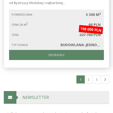
od Bystrzycy Kłodzkiej i najbardziej...
2
3 300 M
POWIERZCHNIA
2
60 PLN
CENA ZA M
198 000 PLN
227 700 PLN
CENA
BUDOWLANA-JEDNORODZINNA
TYP DZIAŁKI
SZCZEGÓŁY
1
2
3
NEWSLETTER