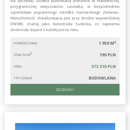
Na sprzedaż działka budowlana położona w malowniczej,
przygranicznej miejscowości Lasówka, w bezpośrednim
sąsiedztwie popularnego ośrodka narciarskiego Zieleniec.
Nieruchomość zlokalizowana jest przy drodze wojewódzkiej
DW389, znanej jako Autostrada Sudecka, co zapewnia
doskonały dojazd o każdej porze roku.
2
1 959 M
POWIERZCHNIA
2
190 PLN
CENA ZA M
372 210 PLN
CENA
BUDOWLANA
TYP DZIAŁKI
SZCZEGÓŁY