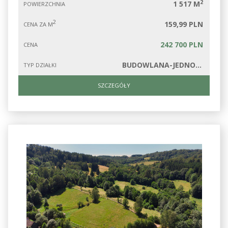
2
1 517 M
POWIERZCHNIA
2
159,99 PLN
CENA ZA M
242 700 PLN
CENA
BUDOWLANA-JEDNORODZINNA
TYP DZIAŁKI
SZCZEGÓŁY