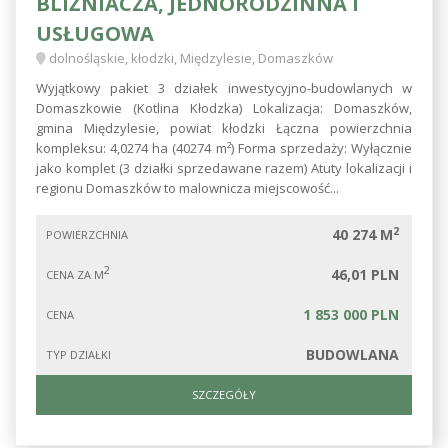
BLIŹNIACZA, JEDNORODZINNA I
USŁUGOWA
dolnośląskie, kłodzki, Międzylesie, Domaszków
Wyjątkowy pakiet 3 działek inwestycyjno-budowlanych w
Domaszkowie (Kotlina Kłodzka) Lokalizacja: Domaszków,
gmina Międzylesie, powiat kłodzki Łączna powierzchnia
kompleksu: 4,0274 ha (40274 m²) Forma sprzedaży: Wyłącznie
jako komplet (3 działki sprzedawane razem) Atuty lokalizacji i
regionu Domaszków to malownicza miejscowość...
2
40 274 M
POWIERZCHNIA
2
46,01 PLN
CENA ZA M
1 853 000 PLN
CENA
BUDOWLANA
TYP DZIAŁKI
SZCZEGÓŁY