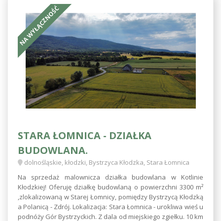
NA WYŁĄCZNOŚĆ
STARA ŁOMNICA - DZIAŁKA
BUDOWLANA.
dolnośląskie, kłodzki, Bystrzyca Kłodzka, Stara Łomnica
Na sprzedaż malownicza działka budowlana w Kotlinie
Kłodzkiej! Oferuję działkę budowlaną o powierzchni 3300 m²
,zlokalizowaną w Starej Łomnicy, pomiędzy Bystrzycą Kłodzką
a Polanicą - Zdrój. Lokalizacja: Stara Łomnica - urokliwa wieś u
podnóży Gór Bystrzyckich. Z dala od miejskiego zgiełku. 10 km